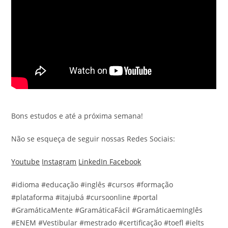
Bons estudos e até a próxima semana!
Não se esqueça de seguir nossas Redes Sociais:
Youtube
Instagram
LinkedIn
Facebook
#idioma #educação #inglês #cursos #formação
#plataforma #itajubá #cursoonline #portal
#GramáticaMente #GramáticaFácil #GramáticaemInglês
#ENEM #Vestibular #mestrado #certificação #toefl #ielts