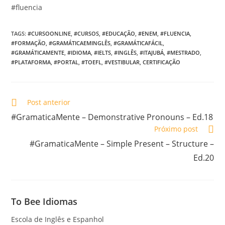
#fluencia
TAGS
:
#CURSOONLINE
,
#CURSOS
,
#EDUCAÇÃO
,
#ENEM
,
#FLUENCIA
,
#FORMAÇÃO
,
#GRAMÁTICAEMINGLÊS
,
#GRAMÁTICAFÁCIL
,
#GRAMÁTICAMENTE
,
#IDIOMA
,
#IELTS
,
#INGLÊS
,
#ITAJUBÁ
,
#MESTRADO
,
#PLATAFORMA
,
#PORTAL
,
#TOEFL
,
#VESTIBULAR
,
CERTIFICAÇÃO
Post anterior
#GramaticaMente – Demonstrative Pronouns – Ed.18
Próximo post
#GramaticaMente – Simple Present – Structure –
Ed.20
To Bee Idiomas
Escola de Inglês e Espanhol