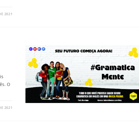
DE 2021
e
is
ês. O
DE 2021