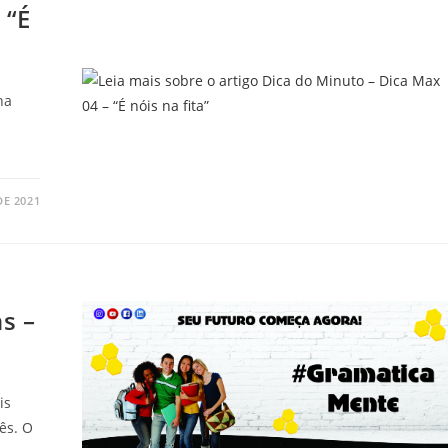
 “É
na
DE 2021
s –
is
ês. O