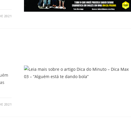
DE 2021
–
lguém
 as
DE 2021