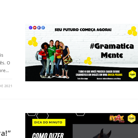
e
is
ês. O
bre…
DE 2021
–
a!”