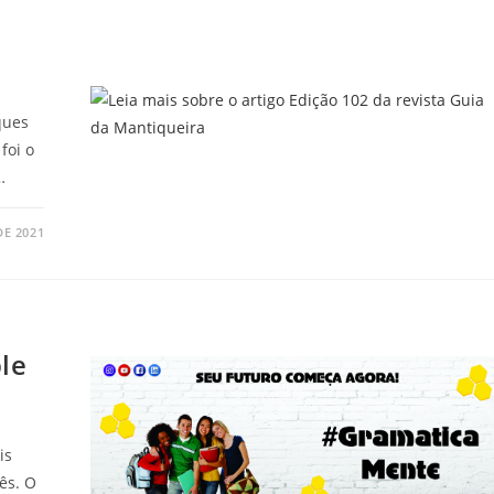
ques
foi o
…
DE 2021
le
is
ês. O