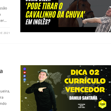
essão
a
cer…
DE 2021
da
ueira,
ra
undo