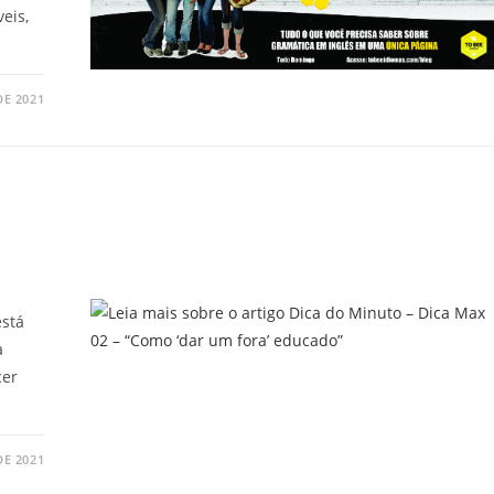
eis,
DE 2021
–
está
a
cer
DE 2021