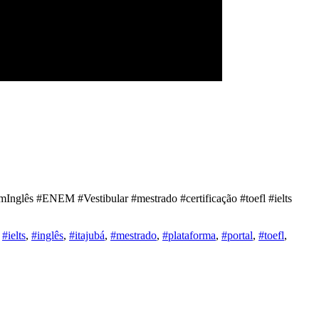
Inglês #ENEM #Vestibular #mestrado #certificação #toefl #ielts
#ielts
,
#inglês
,
#itajubá
,
#mestrado
,
#plataforma
,
#portal
,
#toefl
,