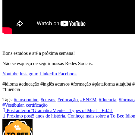
Bons estudos e até a próxima semana!
Não se esqueça de seguir nossas Redes Sociais:
Youtube
Instagram
LinkedIn
Facebook
#idioma #educação #inglês #cursos #formação #plataforma #itajubá 
#fluencia
Tags
:
#cursoonline
,
#cursos
,
#educação
,
#ENEM
,
#fluencia
,
#formaç
#Vestibular
,
certificação
Post anterior
#GramaticaMente – Types of Meat – Ed.51
Próximo post
5 anos de história. Conheça mais sobre a To Bee Idio