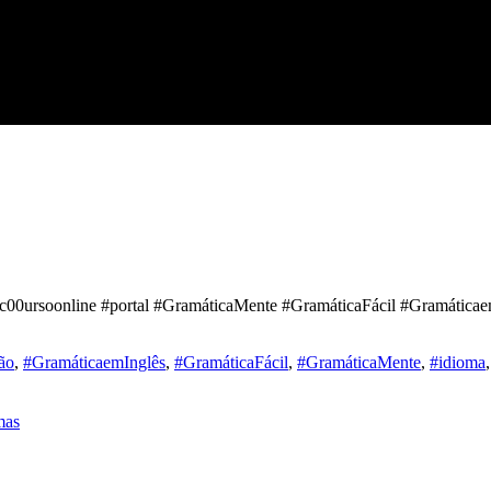
#c00ursoonline #portal #GramáticaMente #GramáticaFácil #Gramáticaem
ão
,
#GramáticaemInglês
,
#GramáticaFácil
,
#GramáticaMente
,
#idioma
,
mas