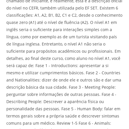
chamado de iniciante, e realmente, esta é a descrição oficial
do nível no CEFR, também utilizada pelo EF SET. Existem 6
classificações: A1, A2, B1, B2, C1 e C2, desde o conhecimento
quase zero (A1) até o nível de fluência (A2). O nível A1 em
inglês seria o suficiente para interações simples com a
língua, como por exemplo as de um turista visitando país
de língua inglesa. Entretanto, o nível A1 não seria o
suficiente para propósitos acadêmicos ou profissionais. Em
detalhes, ao final deste curso, como aluno no nível A1, você
será capaz de: Fase 1 - Introductions: apresentar a si
mesmo e utilizar cumprimentos básicos. Fase 2 - Countries
and Nationalities: dizer de onde ele e outros são e dar uma
descrição básica da sua cidade. Fase 3 - Meeting People:
perguntar sobre informações de outras pessoas. Fase 4 -
Describing People: Descrever a aparência física ou
personalidade das pessoas. Fase 5 - Human Body: falar em
termos gerais sobre a própria saúde e descrever sintomas
comuns para um médico. Review 1-5 Fase 6 - Animals: