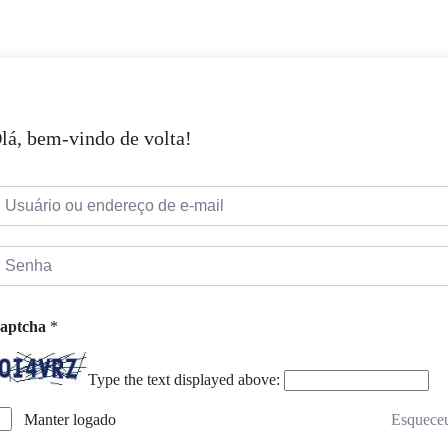
lá, bem-vindo de volta!
aptcha
*
Type the text displayed above:
Esquece
Manter logado