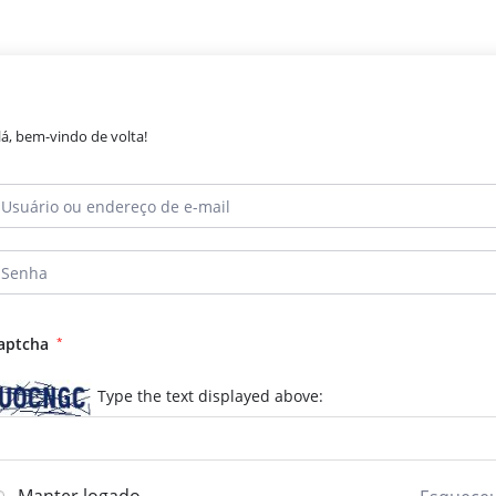
lá, bem-vindo de volta!
aptcha
*
Type the text displayed above: