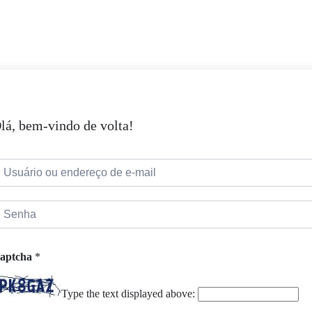
lá, bem-vindo de volta!
aptcha
*
Type the text displayed above: