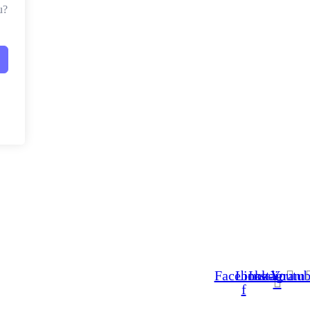
u?
Facebook-
Linkedin
Instagram
Youtub
f