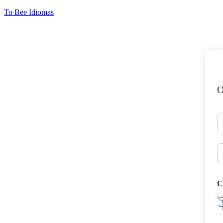
Ir
To Bee Idiomas
para
o
conteúdo
O
C