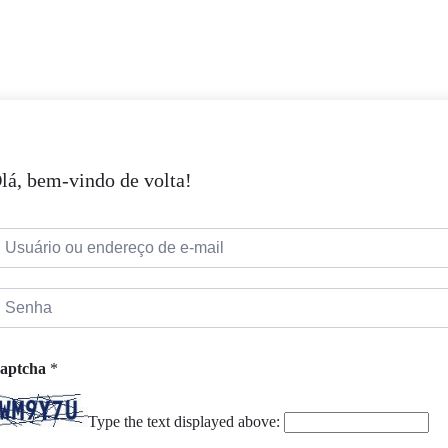
lá, bem-vindo de volta!
aptcha
*
Type the text displayed above: