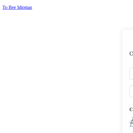
Ir
To Bee Idiomas
para
o
conteúdo
O
C