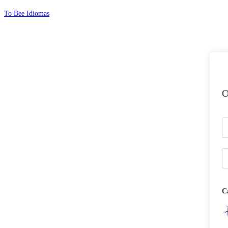
Ir
To Bee Idiomas
para
o
conteúdo
O
C