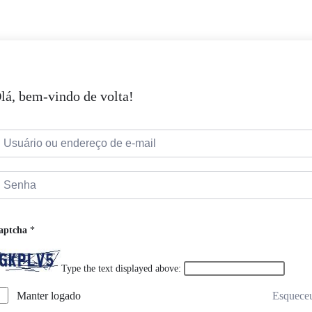
lá, bem-vindo de volta!
aptcha
*
Type the text displayed above:
Manter logado
Esquece