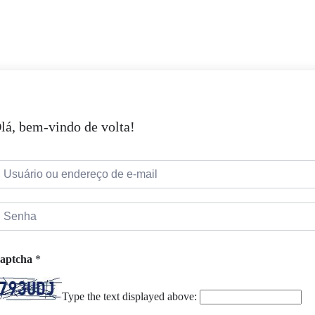
lá, bem-vindo de volta!
aptcha
*
Type the text displayed above: