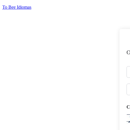
Ir
To Bee Idiomas
para
o
conteúdo
O
C