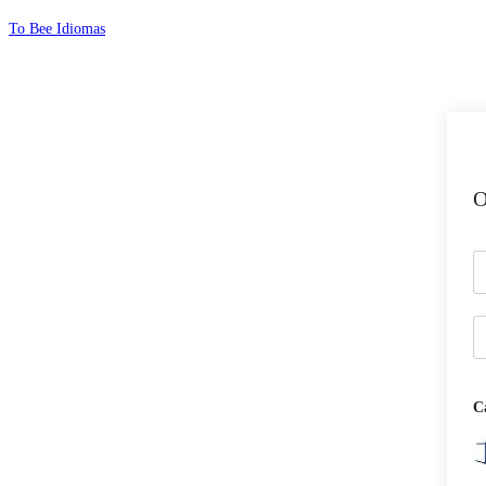
Ir
To Bee Idiomas
para
o
conteúdo
O
C