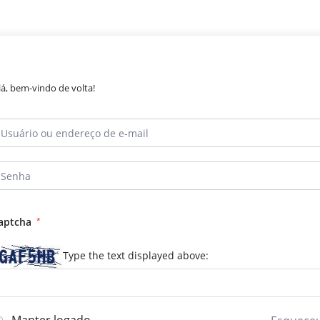
lá, bem-vindo de volta!
aptcha
*
Type the text displayed above: