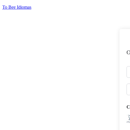
Ir
To Bee Idiomas
para
o
conteúdo
O
C