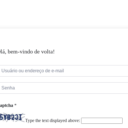
lá, bem-vindo de volta!
aptcha
*
Type the text displayed above: