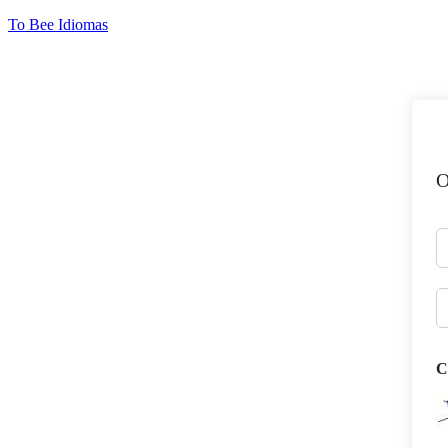
Ir
To Bee Idiomas
para
o
conteúdo
O
C