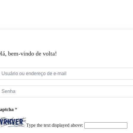
lá, bem-vindo de volta!
aptcha
*
Type the text displayed above: