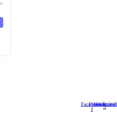
u?
Facebook-
Linkedin
Instagram
Youtub
f