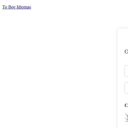
Ir
To Bee Idiomas
para
o
conteúdo
O
C