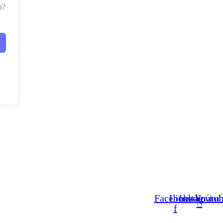
u?
Facebook-
Linkedin
Instagram
Youtub
f