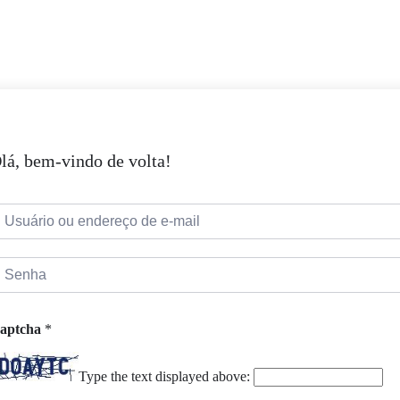
lá, bem-vindo de volta!
aptcha
*
Type the text displayed above: