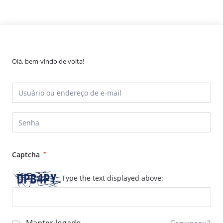
Olá, bem-vindo de volta!
Captcha
*
Type the text displayed above: