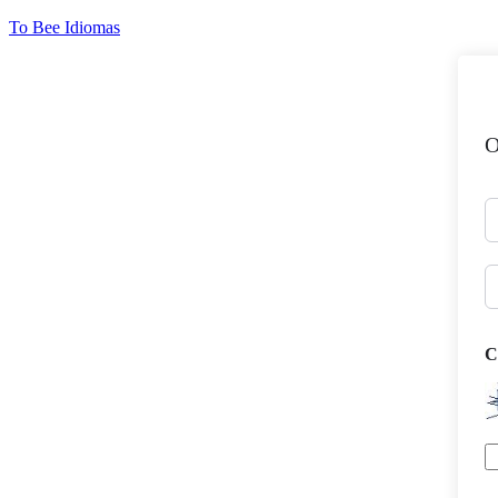
Ir
To Bee Idiomas
para
o
conteúdo
O
C