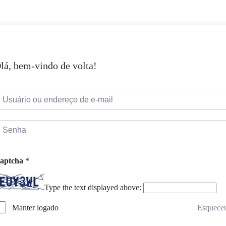
lá, bem-vindo de volta!
aptcha
*
Type the text displayed above:
Esquece
Manter logado