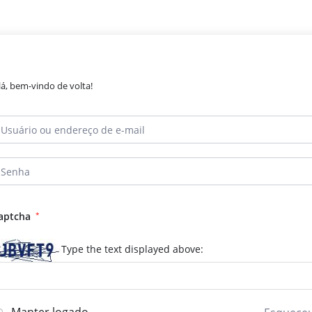
lá, bem-vindo de volta!
aptcha
*
Type the text displayed above: