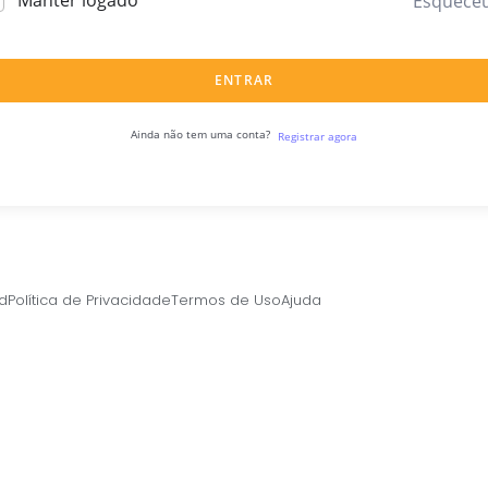
Manter logado
Esquece
ENTRAR
Ainda não tem uma conta?
Registrar agora
ed
Política de Privacidade
Termos de Uso
Ajuda