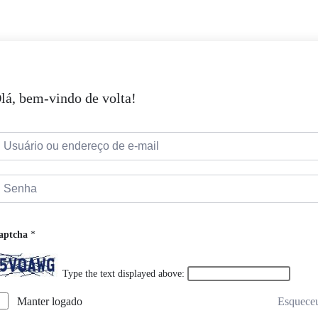
lá, bem-vindo de volta!
aptcha
*
Type the text displayed above:
Manter logado
Esquece