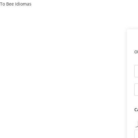
Ir
To Bee Idiomas
para
o
conteúdo
O
C