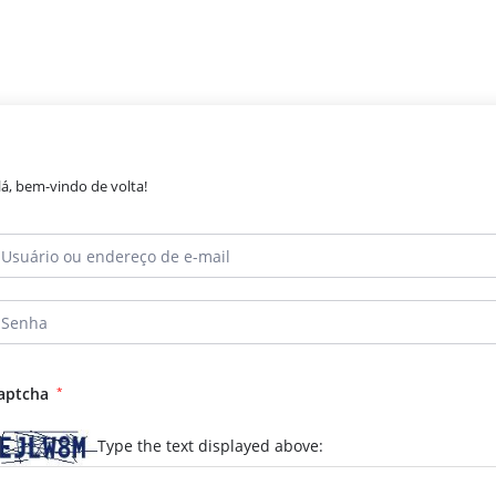
lá, bem-vindo de volta!
aptcha
*
Type the text displayed above: