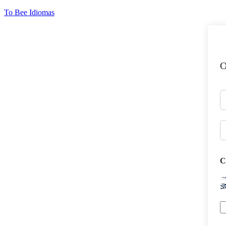
Ir
To Bee Idiomas
para
o
conteúdo
O
C