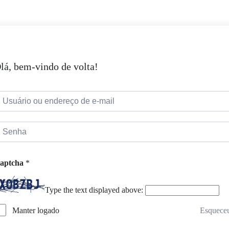
lá, bem-vindo de volta!
aptcha
*
Type the text displayed above:
Esquece
Manter logado